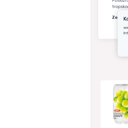
Poslužit
tropsko
Zemlja 
K
ww
In