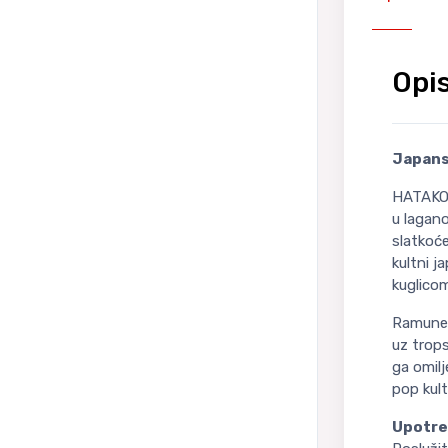
Opi
Japans
HATAKOS
u lagan
slatkoće
kultni j
kuglico
Ramune A
uz trops
ga omil
pop kult
Upotre