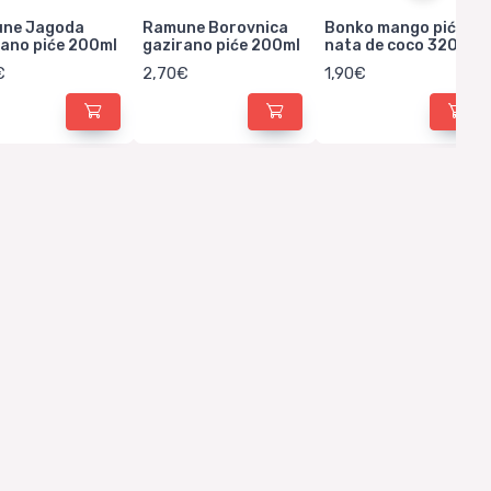
ne Jagoda
Ramune Borovnica
Bonko mango piće s
rano piće 200ml
gazirano piće 200ml
nata de coco 320ml
€
2,70€
1,90€