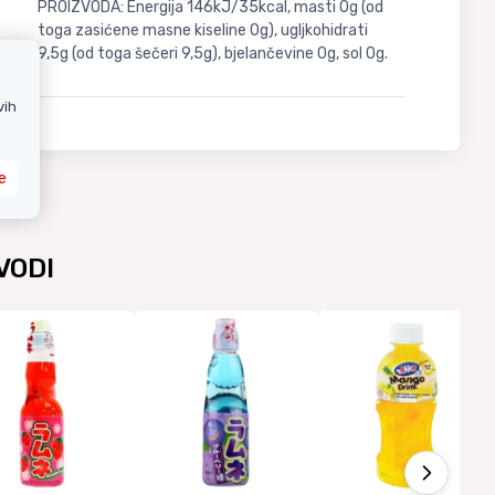
PROIZVODA: Energija 146kJ/35kcal, masti 0g (od
toga zasićene masne kiseline 0g), ugljkohidrati
9,5g (od toga šečeri 9,5g), bjelančevine 0g, sol 0g.
vih
e
VODI