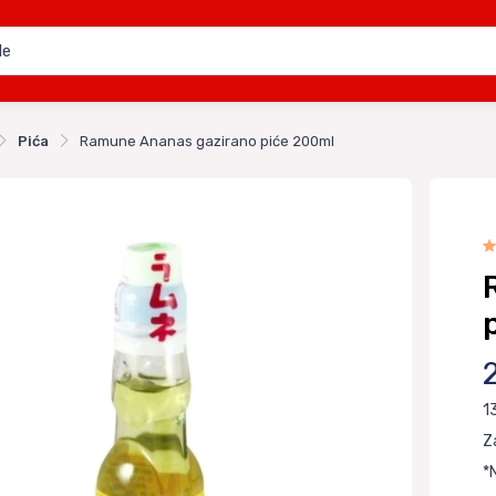
Pića
Ramune Ananas gazirano piće 200ml
1
Z
*