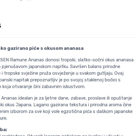
s
ko gazirano piće s okusom ananasa
EN Ramune Ananas donosi tropski, slatko-sočni okus ananasa
o pjenušavom japanskom napitku. Savršen balans prirodne
 i tropske svježine pruža osvježenje u svakom gutljaju. Ovaj
apanski napitak prepoznatljiv je po svojoj staklenoj bočici s
m koja otvaranje čini zabavnim iskustvom.
nanas idealan je za ljetne dane, zabave, proslave ili opuštanje
ki okus Japana. Lagano gazirana tekstura i prirodna aroma čine
jenim izborom za sve koji vole egzotična pića s daškom japanske
ure.
ba: