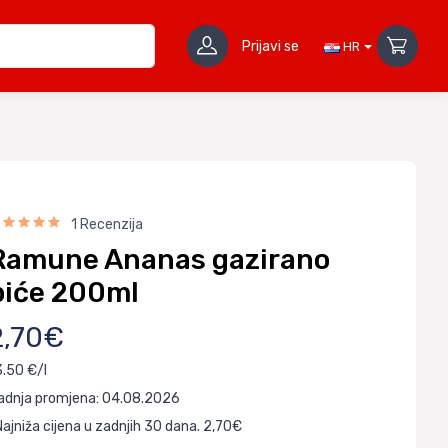
Prijavi se
HR
1 Recenzija
Ramune Ananas gazirano
piće 200ml
2,70€
3.50 €/l
adnja promjena: 04.08.2026
Najniža cijena u zadnjih 30 dana. 2,70€