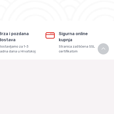
Brza i pozdana
Sigurna online
dostava
kupnja
Dostavljamo za 1-3
Stranica zaštićena SSL
radna dana u Hrvatskoj
certifikatom
Kontaktirajte nas
+385 99 3334448 (HRV)
+385 91 5207047 (ENG)
info@ricekakis.com
Kontaktirajte nas