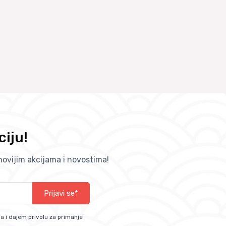
ciju!
jnovijim akcijama i novostima!
Prijavi se*
a i dajem privolu za primanje