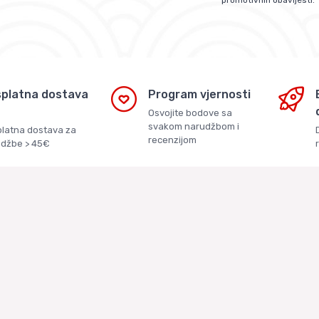
platna dostava
Program vjernosti
Osvojite bodove sa
svakom narudžbom i
latna dostava za
recenzijom
džbe > 45€
s Asian Store
Uvjeti kupnje
Opći uvjeti poslovanja
tika j.d.o.o.
Zaštita Privatnosti
 4a. Veliko Polje, 10010
Loyalty Klub
2286 - OIB: 04676029695
O nama