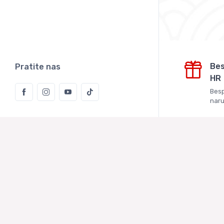
Bes
Pratite nas
HR
Besp
naru
Rice Kaki
Vukoje Logis
Kaštelanska
Zagreb
MBS: 08136