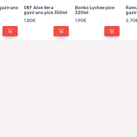
gazirano
OKF Aloe Vera
Bonko Lychee piće
Ramu
gazirano piće 350ml
320ml
gazi
1,80€
1,90€
2,70