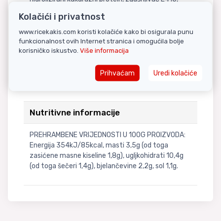
dekstroza, pileći prah, obrano MLIJEKO u prahu,
Kolačići i privatnost
SOJA umak u prahu (SOJA, PŠENICA), sol,
maltodekstrin], sredstvo E551, boja E150c, E160c,
www.ricekakis.com koristi kolačiće kako bi osigurala punu
worcestershire umak u prahu [maltodekstrin ,
funkcionalnost ovih Internet stranica i omogućila bolje
korisničko iskustvo.
Više informacija
melasa, rakijski ocat, kukuruzni sirup, sol, začin
(celer), boja E150d, šećer, tamarind, aroma]. Može
sadržavati tragove rakova, ribe, mekušaca i
Prihvaćam
Uredi kolačiće
sezama.
Nutritivne informacije
PREHRAMBENE VRIJEDNOSTI U 100G PROIZVODA:
Energija 354kJ/85kcal, masti 3,5g (od toga
zasićene masne kiseline 1,8g), ugljkohidrati 10,4g
(od toga šečeri 1,4g), bjelančevine 2,2g, sol 1,1g.