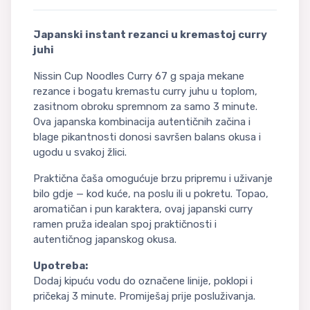
Japanski instant rezanci u kremastoj curry
juhi
Nissin Cup Noodles Curry 67 g spaja mekane
rezance i bogatu kremastu curry juhu u toplom,
zasitnom obroku spremnom za samo 3 minute.
Ova japanska kombinacija autentičnih začina i
blage pikantnosti donosi savršen balans okusa i
ugodu u svakoj žlici.
Praktična čaša omogućuje brzu pripremu i uživanje
bilo gdje — kod kuće, na poslu ili u pokretu. Topao,
aromatičan i pun karaktera, ovaj japanski curry
ramen pruža idealan spoj praktičnosti i
autentičnog japanskog okusa.
Upotreba:
Dodaj kipuću vodu do označene linije, poklopi i
pričekaj 3 minute. Promiješaj prije posluživanja.