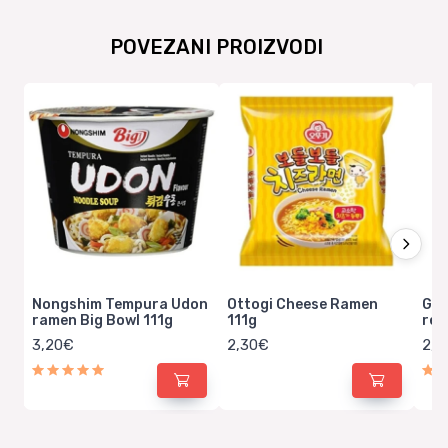
POVEZANI PROIZVODI
Nongshim Tempura Udon
Ottogi Cheese Ramen
Gol
ramen Big Bowl 111g
111g
rez
3,20€
2,30€
2,4