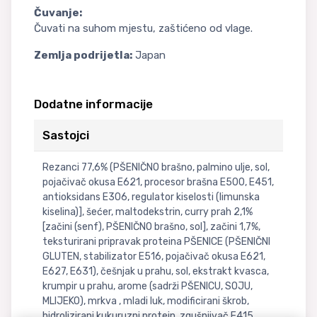
Čuvanje:
Čuvati na suhom mjestu, zaštićeno od vlage.
Zemlja podrijetla:
Japan
Dodatne informacije
Sastojci
Rezanci 77,6% (PŠENIČNO brašno, palmino ulje, sol,
pojačivač okusa E621, procesor brašna E500, E451,
antioksidans E306, regulator kiselosti (limunska
kiselina)], šećer, maltodekstrin, curry prah 2,1%
[začini (senf), PŠENIČNO brašno, sol], začini 1,7%,
teksturirani pripravak proteina PŠENICE (PŠENIČNI
GLUTEN, stabilizator E516, pojačivač okusa E621,
E627, E631), češnjak u prahu, sol, ekstrakt kvasca,
krumpir u prahu, arome (sadrži PŠENICU, SOJU,
MLIJEKO), mrkva , mladi luk, modificirani škrob,
hidrolizirani kukuruzni protein, zgušnjivač E415,