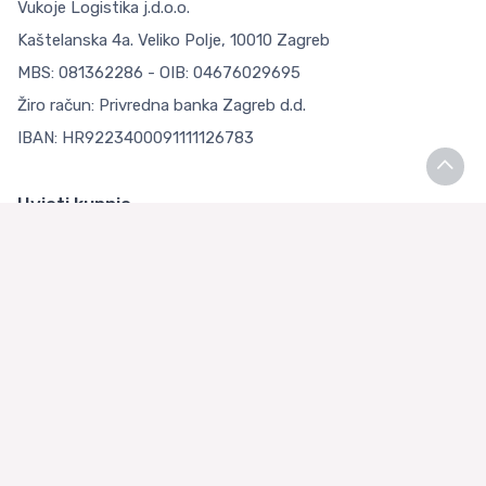
Vukoje Logistika j.d.o.o.
Kaštelanska 4a. Veliko Polje, 10010 Zagreb
MBS: 081362286 - OIB: 04676029695
Žiro račun: Privredna banka Zagreb d.d.
IBAN: HR9223400091111126783
Uvjeti kupnje
Opći uvjeti poslovanja
Zaštita Privatnosti
Loyalty Klub
O nama
Asian Store Zagreb
Česta pitanja
Kontaktirajte nas