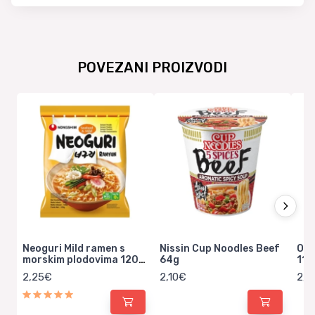
POVEZANI PROIZVODI
Neoguri Mild ramen s
Nissin Cup Noodles Beef
Ott
morskim plodovima 120g
64g
111
– Nongshim
2,25€
2,10€
2,3