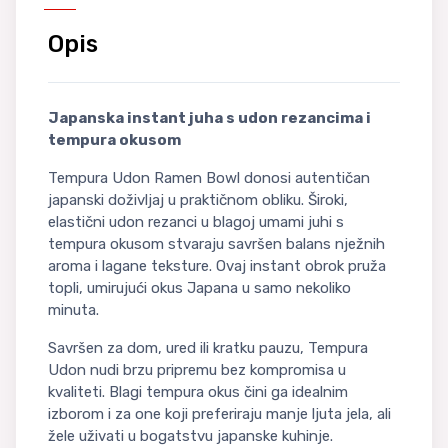
Opis
Japanska instant juha s udon rezancima i
tempura okusom
Tempura Udon Ramen Bowl donosi autentičan
japanski doživljaj u praktičnom obliku. Široki,
elastični udon rezanci u blagoj umami juhi s
tempura okusom stvaraju savršen balans nježnih
aroma i lagane teksture. Ovaj instant obrok pruža
topli, umirujući okus Japana u samo nekoliko
minuta.
Savršen za dom, ured ili kratku pauzu, Tempura
Udon nudi brzu pripremu bez kompromisa u
kvaliteti. Blagi tempura okus čini ga idealnim
izborom i za one koji preferiraju manje ljuta jela, ali
žele uživati u bogatstvu japanske kuhinje.