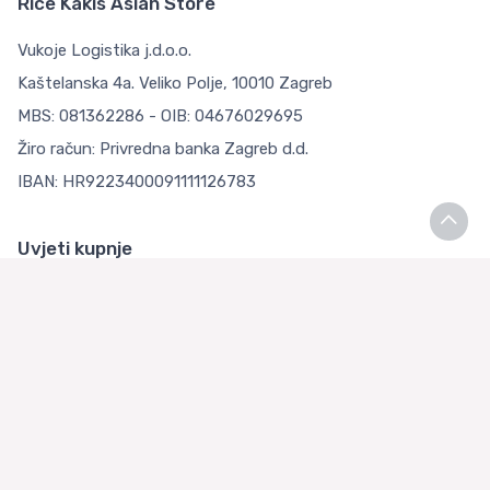
Rice Kakis Asian Store
Vukoje Logistika j.d.o.o.
Kaštelanska 4a. Veliko Polje, 10010 Zagreb
MBS: 081362286 - OIB: 04676029695
Žiro račun: Privredna banka Zagreb d.d.
IBAN: HR9223400091111126783
Uvjeti kupnje
Opći uvjeti poslovanja
Zaštita Privatnosti
Loyalty Klub
O nama
Asian Store Zagreb
Česta pitanja