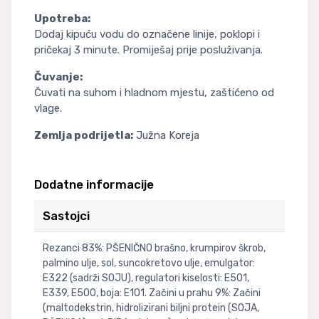
Upotreba:
Dodaj kipuću vodu do označene linije, poklopi i
pričekaj 3 minute. Promiješaj prije posluživanja.
Čuvanje:
Čuvati na suhom i hladnom mjestu, zaštićeno od
vlage.
Zemlja podrijetla:
Južna Koreja
Dodatne informacije
Sastojci
Rezanci 83%: PŠENIČNO brašno, krumpirov škrob,
palmino ulje, sol, suncokretovo ulje, emulgator:
E322 (sadrži SOJU), regulatori kiselosti: E501,
E339, E500, boja: E101. Začini u prahu 9%: Začini
(maltodekstrin, hidrolizirani biljni protein (SOJA,