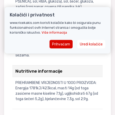
PŠENICA), sol, RIBA, glukoza), sol, šećer, glukoza,
začini (crni papar, crvena čili paprika, luk),
pojačivači okusa: E511, E627, E631, E508, morske
Kolačići i privatnost
alge, začinsko ulje (ulje kanole, RIBA, hidrolizirani
www.ricekakis.com koristi kolačiće kako bi osigurala punu
biljni protein (PŠENICA, SOJA)). Riblje biljne
funkcionalnost ovih Internet stranica i omogućila bolje
pahuljice 8%: pečeni RIBLJI kolač (PŠENIČNO
korisničko iskustvo.
Više informacija
brašno, RIBA, palmino ulje, SIPA), sušeni RIBLJI
kolač (RIBA, krumpirov škrob, PŠENIČNI škrob),
Prihvaćam
Uredi kolačiće
mrkva, zeleni luk, morske alge. Može sadržavati
ječam, jaja, kikiriki, mlijeko, celer, senf i sjemenke
sezama.
Nutritivne informacije
PREHRAMBENE VRIJEDNOSTI U 100G PROIZVODA:
Energija 1781kJ/423kcal, masti 14g (od toga
zasićene masne kiseline 7,1g), ugljkohidrati 67g (od
toga šečeri 5,2g), bjelančevine 7,3g, sol 2,9g.