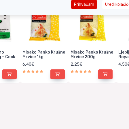
Prihvaćam
Uredi kolačić
ino
Misako Panko Krušne
Misako Panko Krušne
Ljepl
 – Cock
Mrvice 1kg
Mrvice 200g
Roya
6,40€
2,25€
4,50