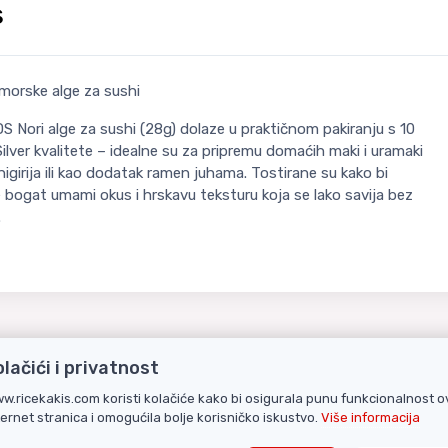
s
morske alge za sushi
 Nori alge za sushi (28g) dolaze u praktičnom pakiranju s 10
Silver kvalitete – idealne su za pripremu domaćih maki i uramaki
onigirija ili kao dodatak ramen juhama. Tostirane su kako bi
 bogat umami okus i hrskavu teksturu koja se lako savija bez
.
olačići i privatnost
POVEZANI PROIZ
w.ricekakis.com koristi kolačiće kako bi osigurala punu funkcionalnost o
ternet stranica i omogućila bolje korisničko iskustvo.
Više informacija