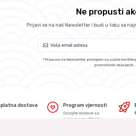
Ne propusti ak
Prijavi se na naš Newsletter i budi u toku sa na
* Prijavom na Newsletter pristajem na uvjete korištenj
promotivnih obavijesti.
platna dostava
Program vjernosti
Osvojite bodove sa
svakom narudžbom i
latna dostava za
recenzijom
džbe > 45€