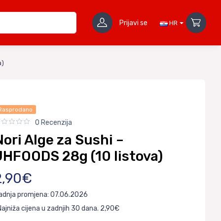
Prijavi se
HR
a)
Rasprodano
0 Recenzija
Nori Alge za Sushi –
JHFOODS 28g (10 listova)
2,90€
adnja promjena: 07.06.2026
Najniža cijena u zadnjih 30 dana. 2,90€