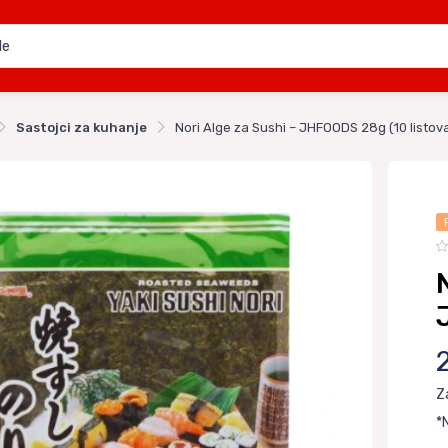
Sastojci za kuhanje
Nori Alge za Sushi – JHFOODS 28g (10 listov
Z
*