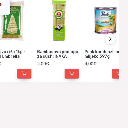
e
jiva riža 1kg -
Bambusova podloga
Peak kondenzirano
l Umbrella
za sushi INAKA
mlijeko 397g
€
2,00€
4,00€