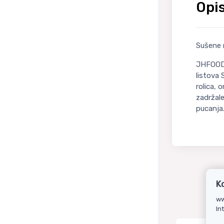
Opi
Sušene 
JHFOODS
listova 
rolica, 
zadržale
pucanja
K
ww
In