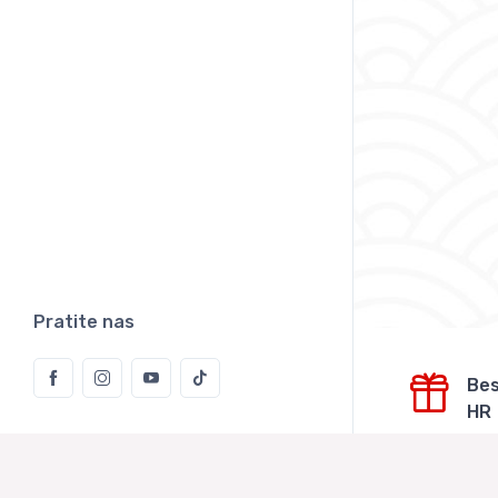
Pratite nas
Bes
HR
Besp
naru