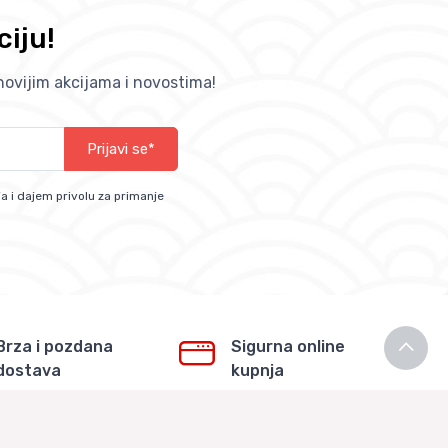
ciju!
jnovijim akcijama i novostima!
Prijavi se*
a i dajem privolu za primanje
Brza i pozdana
Sigurna online
dostava
kupnja
Dostavljamo za 1-3
Stranica zaštićena SSL
radna dana u Hrvatskoj
certifikatom