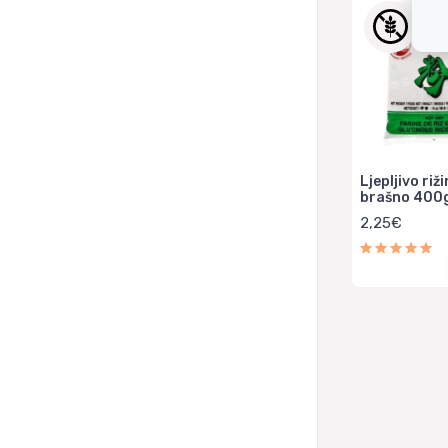
Ljepljivo riž
brašno 400g
2,25€