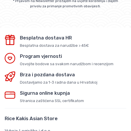
* Prijavom na Newsletter pristajem na uvjete korištenja i dajem
privolu za primanje promotivnih obavijesti.
Besplatna dostava HR
Besplatna dostava za narudžbe > 45€
Program vjernosti
Osvojite bodove sa svakom narudžbom i recenzijom
Brza i pozdana dostava
Dostavljamo za 1-3 radna dana u Hrvatskoj
Sigurna online kupnja
Stranica zaštićena SSL certifikatom
Rice Kakis Asian Store