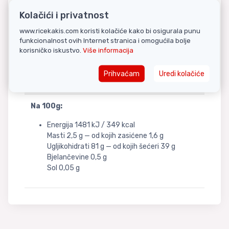
Alergeni:
Kolačići i privatnost
Sadrži
mlijeko
i
jaja
. Može sadržavati tragove
www.ricekakis.com koristi kolačiće kako bi osigurala punu
kikirikija
i
kokosa
.
funkcionalnost ovih Internet stranica i omogućila bolje
korisničko iskustvo.
Više informacija
Zemlja podrijetla:
Tajvan
Prihvaćam
Uredi kolačiće
Nutritivne informacije
Na 100g:
Energija 1481 kJ / 349 kcal
Masti 2,5 g — od kojih zasićene 1,6 g
Ugljikohidrati 81 g — od kojih šećeri 39 g
Bjelančevine 0,5 g
Sol 0,05 g