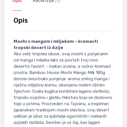
Opis
Recenzije
(0)
Opis
Mochi s mangom i mlijekom – kremasti
tropski desert iz Azije
Ako voliš tropske okuse, ovaj mochi s punjenjem
od manga i mlijeka lako će postati tvoj novi
desertni favorit – mekan izvana, a voćno-kremast
iznutra. Bamboo House Mochi Mango Milk 180g
donosi dvostruko punjenje: aromu zrelog manga i
nježnu mliječnu kremu, obavijenu mekim rižinim
tijestom. Svaka kuglica kombinira laganu slatkoću,
tropsku svježinu i glatku teksturu koja se doslovno
topi u ustima. Proizveden na Tajvanu, a inspiriran
japanskom tradicijom mochi slastica, ovaj desert
odličan je izbor za ljubitelje egzotičnih i mekanih
azijskih slatkiša. Savršen je uz čaj, kao lagani