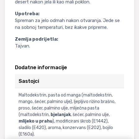
desert nakon jela ili kao mali poklon.
Upotreba:
Spreman za jelo odmah nakon otvaranja. Jede se
na sobnoj temperaturi, bez ikakve pripreme.
Zemlja podrijetla:
Tajvan.
Dodatne informacije
Sastojci
Maltodekstrin, pasta od manga (maltodekstrin,
mango, šećer, palmino ulje), ljepljivo rižino brašno,
proso, šećer, palmino ulje, mliječna pasta
(maltodekstrin,
bjelanjak
, šećer, palmino ulje,
mlijeko u prahu
), modificirani škrob (E1442),
sladilo (E420), aroma, konzervans (E202), bojilo
(E160a).