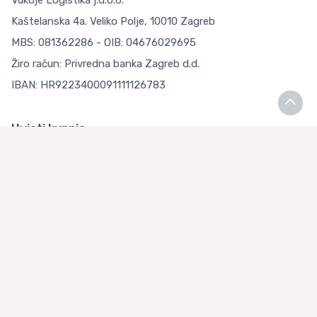
Vukoje Logistika j.d.o.o.
Kaštelanska 4a. Veliko Polje, 10010 Zagreb
MBS: 081362286 - OIB: 04676029695
Žiro račun: Privredna banka Zagreb d.d.
IBAN: HR9223400091111126783
Uvjeti kupnje
Opći uvjeti poslovanja
Zaštita Privatnosti
Loyalty Klub
O nama
Asian Store Zagreb
Česta pitanja
Kontaktirajte nas