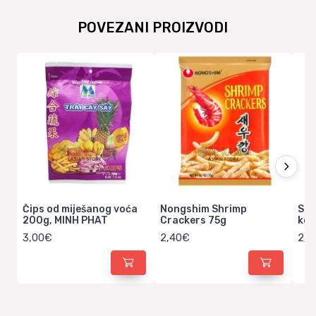
POVEZANI PROIZVODI
Čips od miješanog voća
Nongshim Shrimp
Sa 
200g, MINH PHAT
Crackers 75g
koz
3,00€
2,40€
2,0