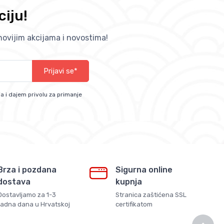
ciju!
jnovijim akcijama i novostima!
Prijavi se*
a i dajem privolu za primanje
Brza i pozdana
Sigurna online
dostava
kupnja
Dostavljamo za 1-3
Stranica zaštićena SSL
radna dana u Hrvatskoj
certifikatom