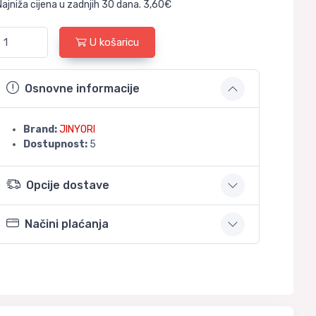
Najniža cijena u zadnjih 30 dana. 3,60€
U košaricu
Osnovne informacije
Brand:
JINYORI
Dostupnost:
5
Opcije dostave
Načini plaćanja