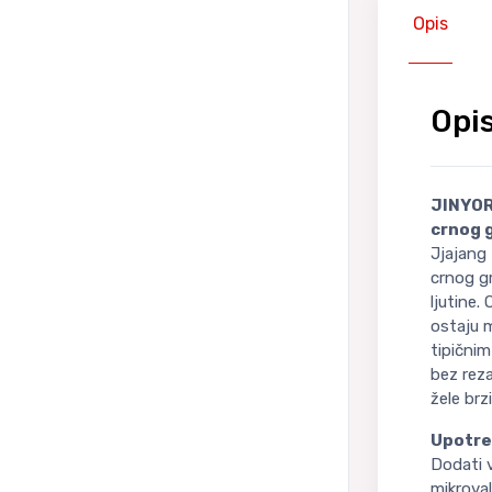
Opis
Opi
JINYORI
crnog 
Jjajang 
crnog gr
ljutine.
ostaju m
tipičnim
bez reza
žele brz
Upotre
Dodati v
mikrova