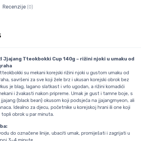
Recenzije
(0)
s
 Jjajang Tteokbokki Cup 140g – rižini njoki u umaku od
graha
tteokbokki su mekani korejski rižini njoki u gustom umaku od
aha, savršeni za sve koji žele brz i ukusan korejski obrok bez
 Okus je blag, lagano slatkast i vrlo ugodan, a rižini komadići
ekani i žvakasti nakon pripreme. Umak je gust i tamne boje, s
 jjajang (black bean) okusom koji podsjeća na jjajangmyeon, ali
naca. Idealno za djecu, početnike u korejskoj hrani ili one koji
i topli obrok u par minuta.
ba:
odu do označene linije, ubaciti umak, promiješati i zagrijati u
lnoj 3–4 minute.