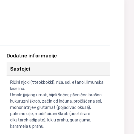
Dodatne informacije
Sastojci
Rižini njoki (tteokbokki): riža, sol, etanol, limunska
kiselina.
Umak: jjajang umak, bijeli šećer, pšenično brašno,
kukuruzni škrob, začin od inćuna, pročišćena sol,
mononatrijev glutamat (pojačivač okusa),
palmino ulje, modificirani škrob (acetilirani
dikstarch adipate), luk u prahu, guar guma,
karamela u prahu.