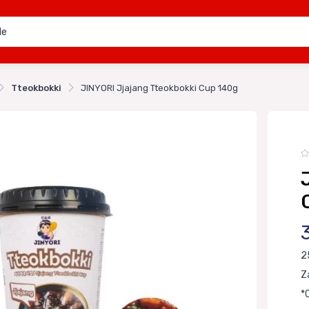
Tteokbokki
JINYORI Jjajang Tteokbokki Cup 140g
2
Z
*