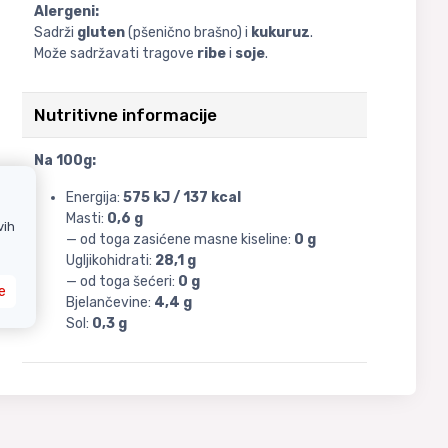
Alergeni:
Sadrži
gluten
(pšenično brašno) i
kukuruz
.
Može sadržavati tragove
ribe
i
soje
.
Nutritivne informacije
Na 100g:
Energija:
575 kJ / 137 kcal
Masti:
0,6 g
vih
— od toga zasićene masne kiseline:
0 g
Ugljikohidrati:
28,1 g
— od toga šećeri:
0 g
e
Bjelančevine:
4,4 g
Sol:
0,3 g