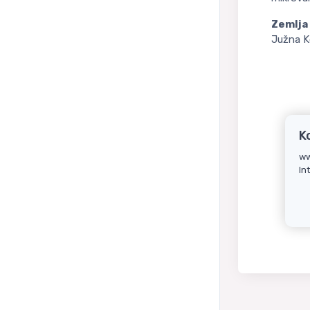
Zemlja 
Južna K
K
ww
In