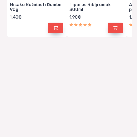
Misako Ružičasti Đumbir
Tiparos Riblji umak
Aro
90g
300ml
pas
1,40€
1,90€
1,0