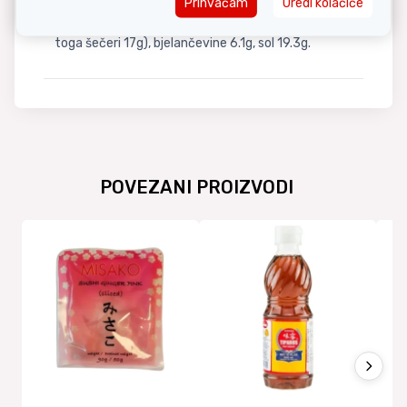
Prihvaćam
Uredi kolačiće
Energija 631kJ/148kcal, masti 0.5g (od toga
zasićene masne kiseline 0.1g), ugljkohidrati 31g (od
toga šečeri 17g), bjelančevine 6.1g, sol 19.3g.
POVEZANI PROIZVODI