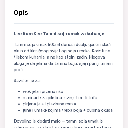
Opis
Lee Kum Kee Tamni soja umak za kuhanje
Tamni soja umak 500ml donosi dublji, gušći i slađi
okus od klasičnog svijetlog soja umaka. Koristi se
tijekom kuhanja, a ne kao stolni začin. Njegova
uloga je da jelima da tamnu boju, sjaj i puniji umami
profil.
Savršen je za:
wok jela i prženu rižu
marinade za piletinu, svinjetinu ili tofu
pirjana jela i glazirana mesa
juhe i umake kojima treba boja + dubina okusa
Dovoljno je dodati malo — tamni soja umak je
intenzivan, pa služi kao začin i boja, a ne kao baza