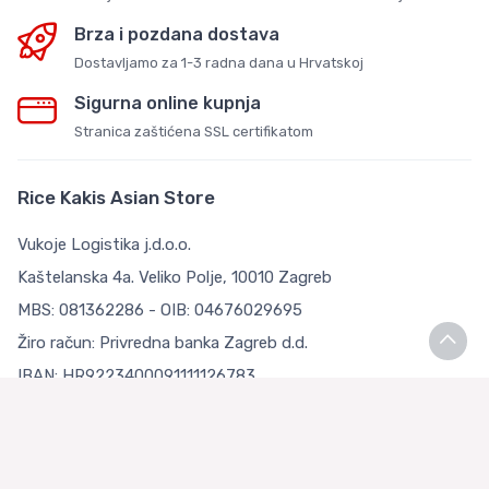
Brza i pozdana dostava
Dostavljamo za 1-3 radna dana u Hrvatskoj
Sigurna online kupnja
Stranica zaštićena SSL certifikatom
Rice Kakis Asian Store
Vukoje Logistika j.d.o.o.
Kaštelanska 4a. Veliko Polje, 10010 Zagreb
MBS: 081362286 - OIB: 04676029695
Žiro račun: Privredna banka Zagreb d.d.
IBAN: HR9223400091111126783
Uvjeti kupnje
Opći uvjeti poslovanja