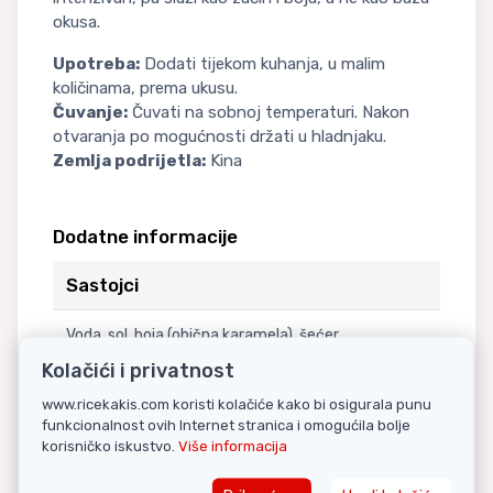
okusa.
Upotreba:
Dodati tijekom kuhanja, u malim
količinama, prema ukusu.
Čuvanje:
Čuvati na sobnoj temperaturi. Nakon
otvaranja po mogućnosti držati u hladnjaku.
Zemlja podrijetla:
Kina
Dodatne informacije
Sastojci
Voda, sol, boja (obična karamela), šećer,
odmašćena SOJA 10%, PŠENICA.
Kolačići i privatnost
www.ricekakis.com koristi kolačiće kako bi osigurala punu
Nutritivne informacije
funkcionalnost ovih Internet stranica i omogućila bolje
korisničko iskustvo.
Više informacija
PREHRAMBENE VRIJEDNOSTI U 100G PROIZVODA: