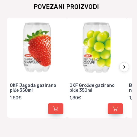
POVEZANI PROIZVODI
OKF Jagoda gazirano
OKF Grožđe gazirano
Bon
piće 350ml
piće 350ml
nat
1,80€
1,80€
1,9