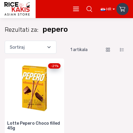
HR
pepero
Rezultati za:
1
artikala
-21%
Lotte Pepero Choco filled
45g