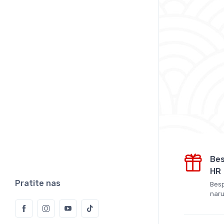
Bes
HR
Pratite nas
Besp
naru