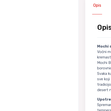
Opis
Opi
Mochi s
Voćni mo
kremast
Mochi B
borovnic
Svaka ku
sve koji
tradicij
desert n
Upotre
Spreman
temperat