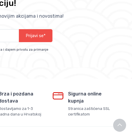
ciju!
jnovijim akcijama i novostima!
Prijavi se*
a i dajem privolu za primanje
Brza i pozdana
Sigurna online
dostava
kupnja
Dostavljamo za 1-3
Stranica zaštićena SSL
radna dana u Hrvatskoj
certifikatom