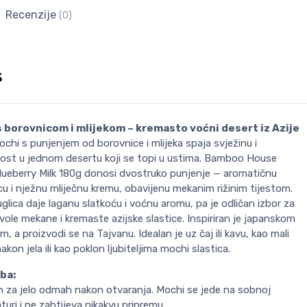
Recenzije
(0)
s
 borovnicom i mlijekom – kremasto voćni desert iz Azije
chi s punjenjem od borovnice i mlijeka spaja svježinu i
ost u jednom desertu koji se topi u ustima. Bamboo House
lueberry Milk 180g donosi dvostruko punjenje — aromatičnu
u i nježnu mliječnu kremu, obavijenu mekanim rižinim tijestom.
glica daje laganu slatkoću i voćnu aromu, pa je odličan izbor za
 vole mekane i kremaste azijske slastice. Inspiriran je japanskom
om, a proizvodi se na Tajvanu. Idealan je uz čaj ili kavu, kao mali
akon jela ili kao poklon ljubiteljima mochi slastica.
ba:
 za jelo odmah nakon otvaranja. Mochi se jede na sobnoj
uri i ne zahtijeva nikakvu pripremu.