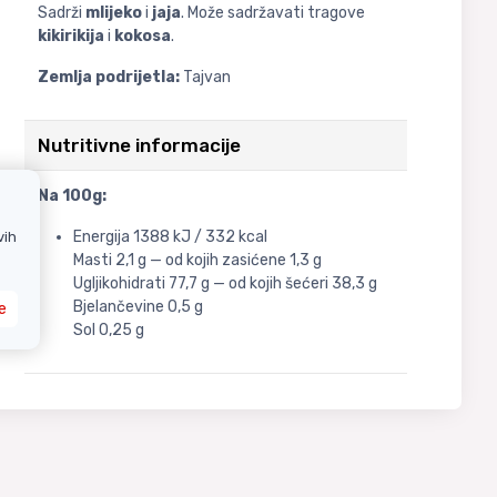
Sadrži
mlijeko
i
jaja
. Može sadržavati tragove
kikirikija
i
kokosa
.
Zemlja podrijetla:
Tajvan
Nutritivne informacije
Na 100g:
Energija 1388 kJ / 332 kcal
vih
Masti 2,1 g — od kojih zasićene 1,3 g
Ugljikohidrati 77,7 g — od kojih šećeri 38,3 g
Bjelančevine 0,5 g
e
Sol 0,25 g