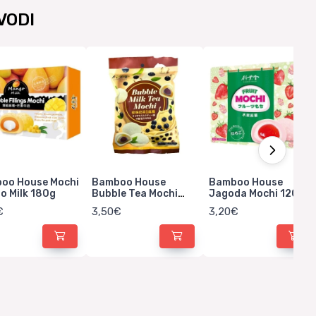
VODI
oo House Mochi
Bamboo House
Bamboo House
o Milk 180g
Bubble Tea Mochi
Jagoda Mochi 120g
120g
€
3,50€
3,20€