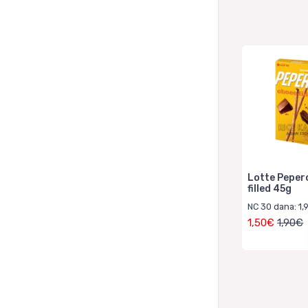
Lotte Peper
filled 45g
NC 30 dana: 1
1,50€
1,90€