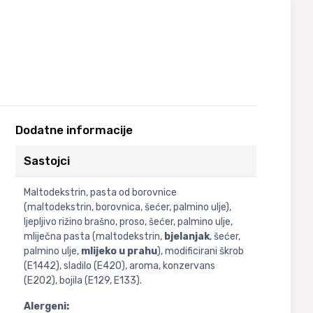
Dodatne informacije
Sastojci
Maltodekstrin, pasta od borovnice
(maltodekstrin, borovnica, šećer, palmino ulje),
ljepljivo rižino brašno, proso, šećer, palmino ulje,
mliječna pasta (maltodekstrin,
bjelanjak
, šećer,
palmino ulje,
mlijeko u prahu
), modificirani škrob
(E1442), sladilo (E420), aroma, konzervans
(E202), bojila (E129, E133).
Alergeni: