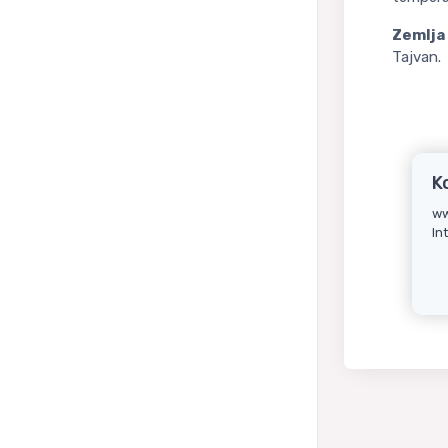
Zemlja 
Tajvan.
K
ww
In