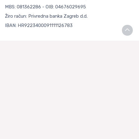
MBS: 081362286 - OIB: 04676029695
Žiro račun: Privredna banka Zagreb d.d.
IBAN: HR9223400091111126783
Uvjeti kupnje
Opći uvjeti poslovanja
Zaštita Privatnosti
Loyalty Klub
O nama
Asian Store Zagreb
Česta pitanja
Kontaktirajte nas
+385 99 3334448 (HRV)