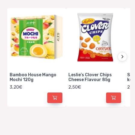
Bamboo House Mango
Leslie’s Clover Chips
Sa 
Mochi 120g
Cheese Flavour 85g
koz
3,20€
2,50€
2,0