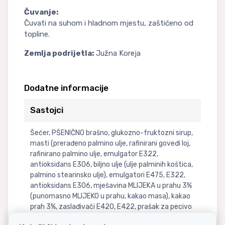
Čuvanje:
Čuvati na suhom i hladnom mjestu, zaštićeno od
topline.
Zemlja podrijetla:
Južna Koreja
Dodatne informacije
Sastojci
Šećer, PŠENIČNO brašno, glukozno-fruktozni sirup,
masti (prerađeno palmino ulje, rafinirani goveđi loj,
rafinirano palmino ulje, emulgator E322,
antioksidans E306, biljno ulje (ulje palminih koštica,
palmino stearinsko ulje), emulgatori E475, E322,
antioksidans E306, mješavina MLIJEKA u prahu 3%
(punomasno MLIJEKO u prahu, kakao masa), kakao
prah 3%, zaslađivači E420, E422, prašak za pecivo
(sredstvo za dizanje E500, regulator kiselosti