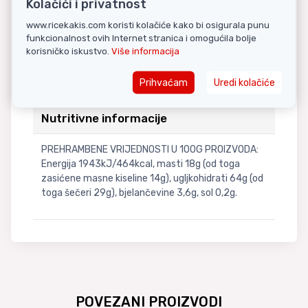
Kolačići i privatnost
E503, sredstvo za pecivo E341), alkohol, tekuće
cijelo JAJE, LAKTOZA, dekstroza, SOJINO ulje,
www.ricekakis.com koristi kolačiće kako bi osigurala punu
ovlaživači E420, E422, emulgatori E471, E475,
funkcionalnost ovih Internet stranica i omogućila bolje
E473, voda, želatina (svinjska), sol, emulgatori
korisničko iskustvo.
Više informacija
E322, E476, E414, kakao masa, arome, MLIJEČNO
bijelo, učvršćivači E526, E414, zgušnjivač E415.
Prihvaćam
Uredi kolačiće
Nutritivne informacije
PREHRAMBENE VRIJEDNOSTI U 100G PROIZVODA:
Energija 1943kJ/464kcal, masti 18g (od toga
zasićene masne kiseline 14g), ugljkohidrati 64g (od
toga šečeri 29g), bjelančevine 3,6g, sol 0,2g.
POVEZANI PROIZVODI