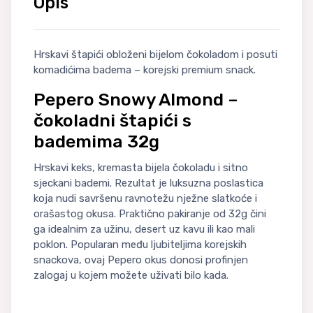
Opis
Hrskavi štapići obloženi bijelom čokoladom i posuti
komadićima badema – korejski premium snack.
Pepero Snowy Almond –
čokoladni štapići s
bademima 32g
Hrskavi keks, kremasta bijela čokoladu i sitno
sjeckani bademi. Rezultat je luksuzna poslastica
koja nudi savršenu ravnotežu nježne slatkoće i
orašastog okusa. Praktično pakiranje od 32g čini
ga idealnim za užinu, desert uz kavu ili kao mali
poklon. Popularan među ljubiteljima korejskih
snackova, ovaj Pepero okus donosi profinjen
zalogaj u kojem možete uživati bilo kada.