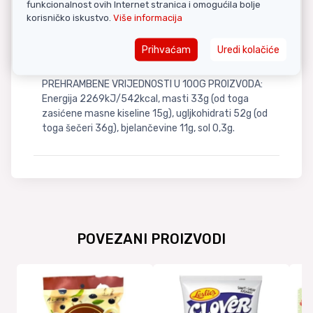
funkcionalnost ovih Internet stranica i omogućila bolje
kvasac (emulgator E491), prženi SEZAM.
korisničko iskustvo.
Više informacija
Prihvaćam
Uredi kolačiće
Nutritivne informacije
PREHRAMBENE VRIJEDNOSTI U 100G PROIZVODA:
Energija 2269kJ/542kcal, masti 33g (od toga
zasićene masne kiseline 15g), ugljkohidrati 52g (od
toga šečeri 36g), bjelančevine 11g, sol 0,3g.
POVEZANI PROIZVODI