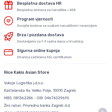
Besplatna dostava HR
Besplatna dostava za narudžbe > 45€
Program vjernosti
Osvojite bodove sa svakom narudžbom i recenzijom
Brza i pozdana dostava
Dostavljamo za 1-3 radna dana u Hrvatskoj
Sigurna online kupnja
Stranica zaštićena SSL certifikatom
Rice Kakis Asian Store
Vukoje Logistika j.d.o.o.
Kaštelanska 4a. Veliko Polje, 10010 Zagreb
MBS: 081362286 - OIB: 04676029695
Žiro račun: Privredna banka Zagreb d.d.