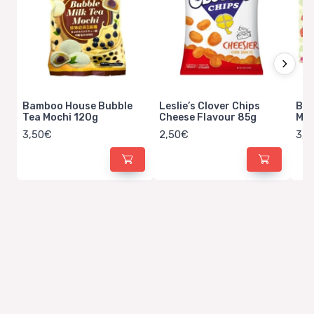
Bamboo House Bubble
Leslie’s Clover Chips
Bam
Tea Mochi 120g
Cheese Flavour 85g
Moc
3,50€
2,50€
3,2