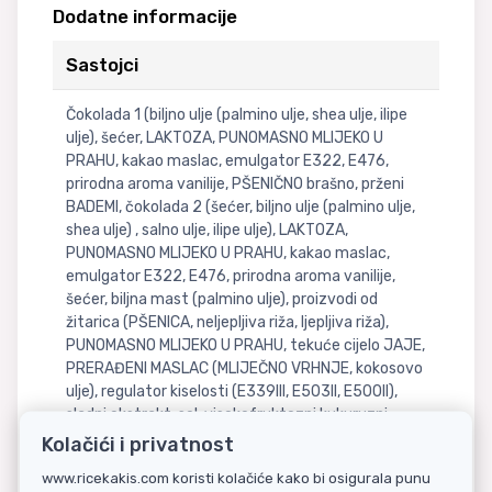
Dodatne informacije
Sastojci
Čokolada 1 (biljno ulje (palmino ulje, shea ulje, ilipe
ulje), šećer, LAKTOZA, PUNOMASNO MLIJEKO U
PRAHU, kakao maslac, emulgator E322, E476,
prirodna aroma vanilije, PŠENIČNO brašno, prženi
BADEMI, čokolada 2 (šećer, biljno ulje (palmino ulje,
shea ulje) , salno ulje, ilipe ulje), LAKTOZA,
PUNOMASNO MLIJEKO U PRAHU, kakao maslac,
emulgator E322, E476, prirodna aroma vanilije,
šećer, biljna mast (palmino ulje), proizvodi od
žitarica (PŠENICA, neljepljiva riža, ljepljiva riža),
PUNOMASNO MLIJEKO U PRAHU, tekuće cijelo JAJE,
PRERAĐENI MASLAC (MLIJEČNO VRHNJE, kokosovo
ulje), regulator kiselosti (E339III, E503II, E500II),
sladni ekstrakt, sol, visokofruktozni kukuruzni
sirup, aroma vanilije (E1520, vanilin, E1518, acetoin,
Kolačići i privatnost
dekanska kiselina), enzim pripravak (ovlaživač
www.ricekakis.com koristi kolačiće kako bi osigurala punu
E422, voda, ekstrakt papaje, antioksidansi E223),