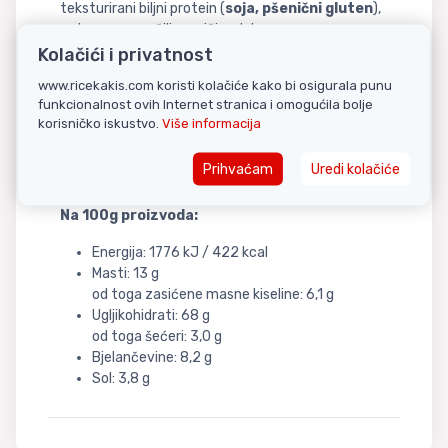
teksturirani biljni protein (
soja, pšenični gluten
),
mrkva, crvena čili papričica, luk.
Kolačići i privatnost
Može sadržavati tragove:
ječma, luka, jaja,
www.ricekakis.com koristi kolačiće kako bi osigurala punu
ribe, kikirikija, mlijeka, celera, senfa, sezama
i
funkcionalnost ovih Internet stranica i omogućila bolje
mekušaca
.
korisničko iskustvo.
Više informacija
Nutritivne informacije
Prihvaćam
Uredi kolačiće
Na 100g proizvoda:
Energija: 1776 kJ / 422 kcal
Masti: 13 g
od toga zasićene masne kiseline: 6,1 g
Ugljikohidrati: 68 g
od toga šećeri: 3,0 g
Bjelančevine: 8,2 g
Sol: 3,8 g