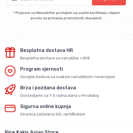
* Prijavom na Newsletter pristajem na uvjete korištenja i dajem
privolu za primanje promotivnih obavijesti.
Besplatna dostava HR
Besplatna dostava za narudžbe > 45€
Program vjernosti
Osvojite bodove sa svakom narudžbom i recenzijom
Brza i pozdana dostava
Dostavljamo za 1-3 radna dana u Hrvatskoj
Sigurna online kupnja
Stranica zaštićena SSL certifikatom
Rice Kakis Asian Store