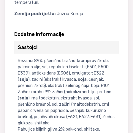
temperaturi.
Zemlja podrijetla:
Južna Koreja
Dodatne informacije
Sastojci
Rezanci 89%: pšenično brašno, krumpirov škrob,
palmino ulje, sol, regulatori kiselosti (E501, E500,
E339), antioksidans (E306), emulgator: E322
(
soja
), začini (ekstrakt kvasca,
soja
, češnjak,
pšenični škrob), ekstrakt zelenog čaja, boja: E101.
Začin u prahu 9%: začini (hidrolizirani biljni protein
(
soja
), maltodekstrin, ekstrakt kvasca, sol,
pšenično brašno), sol, začini (maltodekstrin, crni
papar, crvena čili papričica, češnjak, kukuruzno
brašno), pojačivači okusa (E621, E627, E631), šećer,
glukoza, shiitake.
Pahuljice biljnih gljiva 2%: pak-choi, shiitake,