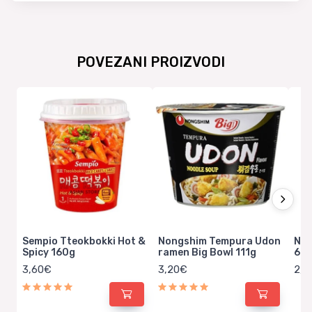
POVEZANI PROIZVODI
Sempio Tteokbokki Hot &
Nongshim Tempura Udon
Nis
Spicy 160g
ramen Big Bowl 111g
64
3,60€
3,20€
2,1