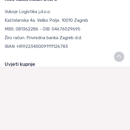
Vukoje Logistika j.d.o.o.
Kaštelanska 4a. Veliko Polje, 10010 Zagreb
MBS: 081362286 - OIB: 04676029695
Žiro račun: Privredna banka Zagreb d.d.
IBAN: HR9223400091111126783
Uvjeti kupnje
Opći uvjeti poslovanja
Zaštita Privatnosti
Loyalty Klub
O nama
Asian Store Zagreb
Česta pitanja