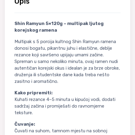
Opis
Shin Ramyun 5×120g – multipak ljutog
korejskog ramena
Multipak s 5 porcija kultnog Shin Ramyun ramena
donosi bogatu, pikantnu juhu i elastične, deblje
rezance koji savršeno upijaju umami začine.
Spreman u samo nekoliko minuta, ovaj ramen nudi
autentičan korejski okus i idealan je za brze obroke,
druženja ili studentske dane kada treba nešto
zasitno i aromatično.
Kako pripremiti:
Kuhati rezance 4–5 minuta u kipućoj vodi, dodati
sadržaj začina i promiješati do ravnomjerne
teksture.
Čuvanje:
Čuvati na suhom, tamnom mjestu na sobnoj