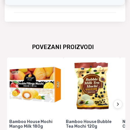
(od toga šečeri 25,3g), bjelančevine 1,7g, sol <0,1g.
POVEZANI PROIZVODI
Bamboo House Mochi
Bamboo House Bubble
Non
Mango Milk 180g
Tea Mochi 120g
Cra