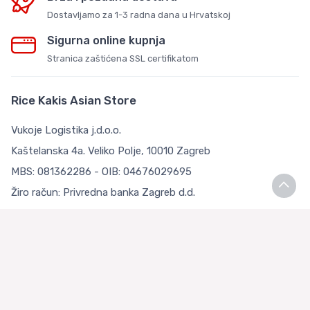
Dostavljamo za 1-3 radna dana u Hrvatskoj
Sigurna online kupnja
Stranica zaštićena SSL certifikatom
Rice Kakis Asian Store
Vukoje Logistika j.d.o.o.
Kaštelanska 4a. Veliko Polje, 10010 Zagreb
MBS: 081362286 - OIB: 04676029695
Žiro račun: Privredna banka Zagreb d.d.
IBAN: HR9223400091111126783
Uvjeti kupnje
Opći uvjeti poslovanja
Zaštita Privatnosti