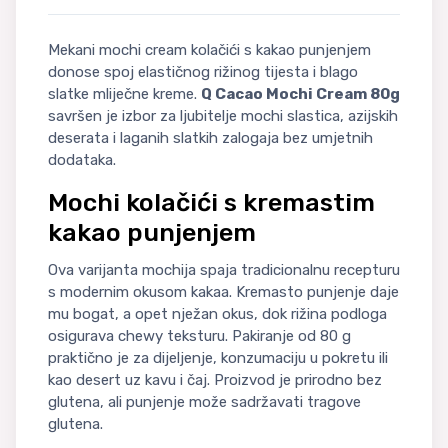
Mekani mochi cream kolačići s kakao punjenjem
donose spoj elastičnog rižinog tijesta i blago
slatke mliječne kreme.
Q Cacao Mochi Cream 80g
savršen je izbor za ljubitelje mochi slastica, azijskih
deserata i laganih slatkih zalogaja bez umjetnih
dodataka.
Mochi kolačići s kremastim
kakao punjenjem
Ova varijanta mochija spaja tradicionalnu recepturu
s modernim okusom kakaa. Kremasto punjenje daje
mu bogat, a opet nježan okus, dok rižina podloga
osigurava chewy teksturu. Pakiranje od 80 g
praktično je za dijeljenje, konzumaciju u pokretu ili
kao desert uz kavu i čaj. Proizvod je prirodno bez
glutena, ali punjenje može sadržavati tragove
glutena.