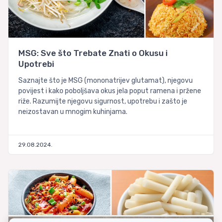
MSG: Sve što Trebate Znati o Okusu i
Upotrebi
Saznajte što je MSG (mononatrijev glutamat), njegovu
povijest i kako poboljšava okus jela poput ramena i pržene
riže. Razumijte njegovu sigurnost, upotrebu i zašto je
neizostavan u mnogim kuhinjama.
29.08.2024.