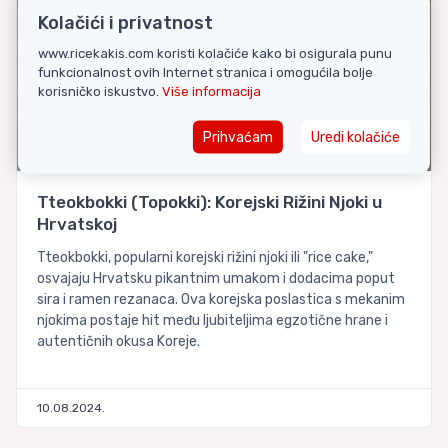
Kolačići i privatnost
www.ricekakis.com koristi kolačiće kako bi osigurala punu
funkcionalnost ovih Internet stranica i omogućila bolje
korisničko iskustvo.
Više informacija
Prihvaćam
Uredi kolačiće
Tteokbokki (Topokki): Korejski Rižini Njoki u
Hrvatskoj
Tteokbokki, popularni korejski rižini njoki ili "rice cake,"
osvajaju Hrvatsku pikantnim umakom i dodacima poput
sira i ramen rezanaca. Ova korejska poslastica s mekanim
njokima postaje hit među ljubiteljima egzotične hrane i
autentičnih okusa Koreje.
10.08.2024.