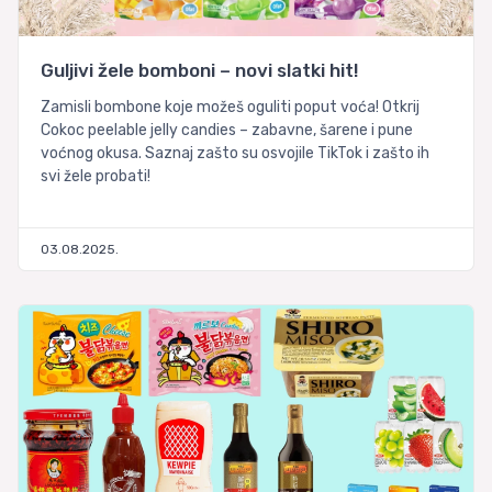
Guljivi žele bomboni – novi slatki hit!
Zamisli bombone koje možeš oguliti poput voća! Otkrij
Cokoc peelable jelly candies – zabavne, šarene i pune
voćnog okusa. Saznaj zašto su osvojile TikTok i zašto ih
svi žele probati!
03.08.2025.