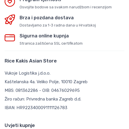
Osvojite bodove sa svakom narudžbom i recenzijom
Brza i pozdana dostava
Dostavljamo za 1-3 radna dana u Hrvatskoj
Sigurna online kupnja
Stranica zaštićena SSL certifikatom
Rice Kakis Asian Store
Vukoje Logistika j.d.o.o.
Kaštelanska 4a. Veliko Polje, 10010 Zagreb
MBS: 081362286 - OIB: 04676029695
Žiro račun: Privredna banka Zagreb d.d.
IBAN: HR9223400091111126783
Uvjeti kupnje