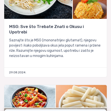
MSG: Sve što Trebate Znati o Okusu i
Upotrebi
Saznajte što je MSG (mononatrijev glutamat), njegovu
povijest i kako poboljšava okus jela poput ramena i pržene
riže. Razumijte njegovu sigurnost, upotrebu i zašto je
neizostavan u mnogim kuhinjama.
29.08.2024.