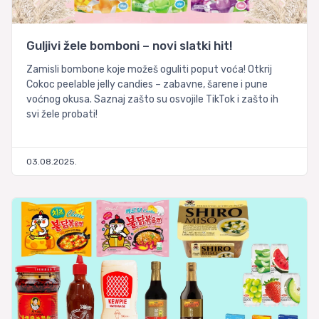
Guljivi žele bomboni – novi slatki hit!
Zamisli bombone koje možeš oguliti poput voća! Otkrij
Cokoc peelable jelly candies – zabavne, šarene i pune
voćnog okusa. Saznaj zašto su osvojile TikTok i zašto ih
svi žele probati!
03.08.2025.