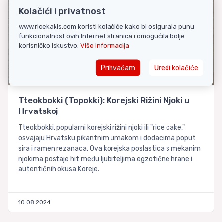
Kolačići i privatnost
www.ricekakis.com koristi kolačiće kako bi osigurala punu
funkcionalnost ovih Internet stranica i omogućila bolje
korisničko iskustvo.
Više informacija
Prihvaćam
Uredi kolačiće
Tteokbokki (Topokki): Korejski Rižini Njoki u
Hrvatskoj
Tteokbokki, popularni korejski rižini njoki ili "rice cake,"
osvajaju Hrvatsku pikantnim umakom i dodacima poput
sira i ramen rezanaca. Ova korejska poslastica s mekanim
njokima postaje hit među ljubiteljima egzotične hrane i
autentičnih okusa Koreje.
10.08.2024.