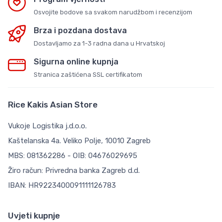
Osvojite bodove sa svakom narudžbom i recenzijom
Brza i pozdana dostava
Dostavljamo za 1-3 radna dana u Hrvatskoj
Sigurna online kupnja
Stranica zaštićena SSL certifikatom
Rice Kakis Asian Store
Vukoje Logistika j.d.o.o.
Kaštelanska 4a. Veliko Polje, 10010 Zagreb
MBS: 081362286 - OIB: 04676029695
Žiro račun: Privredna banka Zagreb d.d.
IBAN: HR9223400091111126783
Uvjeti kupnje