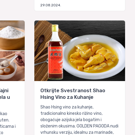
29.08.2024.
ajni
Otkrijte Svestranost Shao
la u
Hsing Vino za Kuhanje
Shao Hsing vino za kuhanje,
tradicionalno kinesko rižino vino,
 kao
obogaćuje azijska jela bogatim i
luten.
složenim okusima. GOLDEN PAGODA nudi
sticama i
vrhunsku verziju, idealnu za marinade,
to