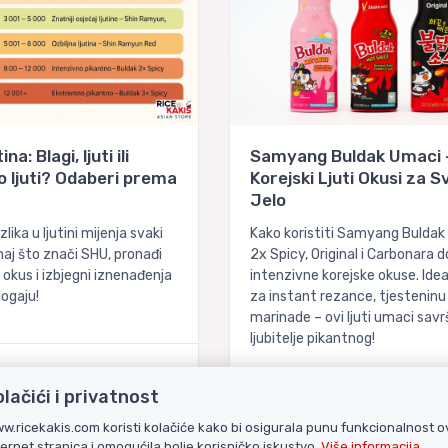
a: Blagi, ljuti ili
Samyang Buldak Umaci 
 ljuti? Odaberi prema
Korejski Ljuti Okusi za S
Jelo
zlika u ljutini mijenja svaki
Kako koristiti Samyang Buldak
aj što znači SHU, pronađi
2x Spicy, Original i Carbonara 
 okus i izbjegni iznenađenja
intenzivne korejske okuse. Idea
ogaju!
za instant rezance, tjesteninu 
marinade – ovi ljuti umaci savr
ljubitelje pikantnog!
olačići i privatnost
13.11.2024.
w.ricekakis.com koristi kolačiće kako bi osigurala punu funkcionalnost o
ternet stranica i omogućila bolje korisničko iskustvo.
Više informacija