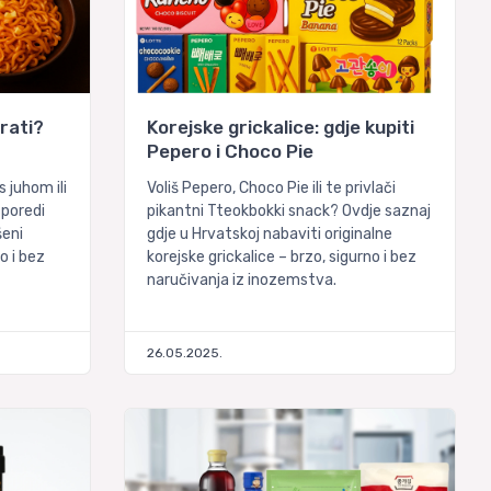
rati?
Korejske grickalice: gdje kupiti
Pepero i Choco Pie
s juhom ili
Voliš Pepero, Choco Pie ili te privlači
usporedi
pikantni Tteokbokki snack? Ovdje saznaj
šeni
gdje u Hrvatskoj nabaviti originalne
o i bez
korejske grickalice – brzo, sigurno i bez
naručivanja iz inozemstva.
26.05.2025.