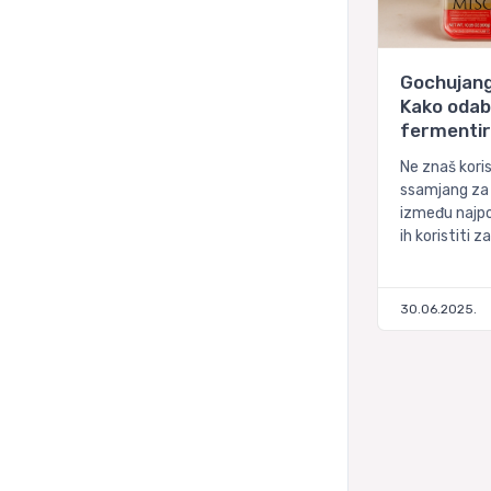
Gochujang,
Kako odab
fermentir
Ne znaš koris
ssamjang za ro
između najpoz
ih koristiti z
30.06.2025.