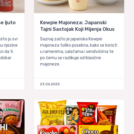
še ljuto
Kewpie Majoneza: Japanski
Tajni Sastojak Koji Mijenja Okus
što ju svi
Saznaj zašto je japanska Kewpie
nu njezine
majoneza toliko posebna, kako se koristi
ko da ti
u ramenima, salatama i sendvičima te
 dobar
po čemu se razlikuje od klasične
majoneze.
23.06.2025.