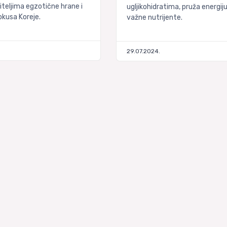
iteljima egzotične hrane i
ugljikohidratima, pruža energiju 
okusa Koreje.
važne nutrijente.
29.07.2024.