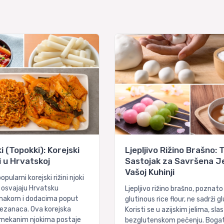
 (Topokki): Korejski
Ljepljivo Rižino Brašno: T
ki u Hrvatskoj
Sastojak za Savršena Je
Vašoj Kuhinji
pularni korejski rižini njoki
," osvajaju Hrvatsku
Ljepljivo rižino brašno, poznato
makom i dodacima poput
glutinous rice flour, ne sadrži g
 rezanaca. Ova korejska
Koristi se u azijskim jelima, sla
 mekanim njokima postaje
bezglutenskom pečenju. Boga