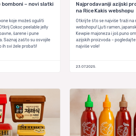
le bomboni – novi slatki
Najprodavaniji azijski pr
na Rice Kakis webshopu
one koje možeš oguliti
Otkrijte što se najviše traži n
tkrij Cokoc peelable jelly
webshopu! Ljuti ramen, japansk
bavne, šarene i pune
Kewpie majoneza i još puno omi
. Saznaj zašto su osvojile
azijskih proizvoda – pogledajte
 ih svi žele probati!
najviše vole!
23.07.2025.