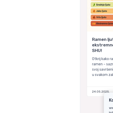
Ramen ljutin
ekstremno
SHU!
Otkrij kako ra
ramen – sazn
svoj savršeni
u svakom zal
24.05.2025.
K
ww
In