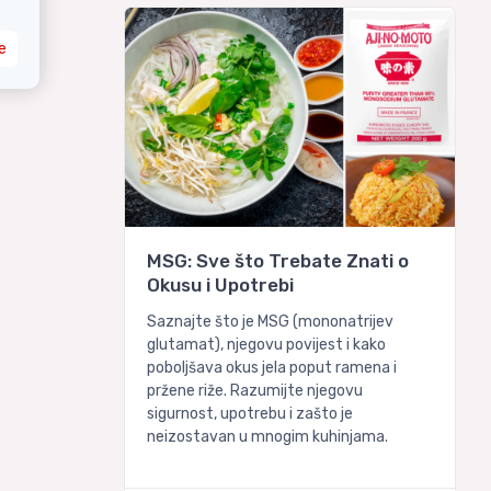
e
MSG: Sve što Trebate Znati o
Okusu i Upotrebi
Saznajte što je MSG (mononatrijev
glutamat), njegovu povijest i kako
poboljšava okus jela poput ramena i
pržene riže. Razumijte njegovu
sigurnost, upotrebu i zašto je
neizostavan u mnogim kuhinjama.