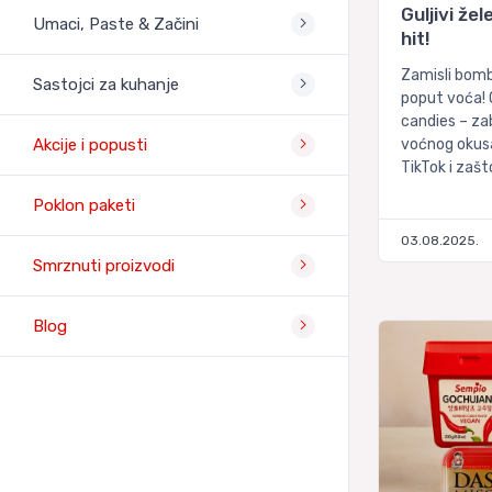
Guljivi že
Umaci, Paste & Začini
hit!
Zamisli bomb
Sastojci za kuhanje
poput voća! O
candies – za
voćnog okusa
Akcije i popusti
TikTok i zašto
Poklon paketi
03.08.2025.
Smrznuti proizvodi
Blog