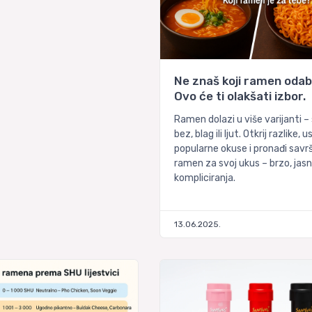
Ne znaš koji ramen odab
Ovo će ti olakšati izbor.
Ramen dolazi u više varijanti – 
bez, blag ili ljut. Otkrij razlike, 
popularne okuse i pronađi savr
ramen za svoj ukus – brzo, jasn
kompliciranja.
13.06.2025.