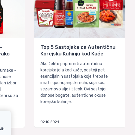
–
Top 5 Sastojaka za Autentičnu
vako
Korejsku Kuhinju kod Kuće
Ako želite pripremiti autentična
korejska jela kod kuće, postoji pet
 umake –
esencijalnih sastojaka koje trebate
donose
imati: gochujang, kimchi, soja sos,
lan izbor
sezamovo ulje i tteok. Ovi sastojci
i
donose bogate, autentične okuse
šeni su za
korejske kuhinje.
02.10.2024.
vih