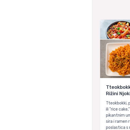
Tteokbokki
Rižini Njo
Tteokbokki, po
ili "rice cake
pikantnim u
sira i ramen
poslastica s