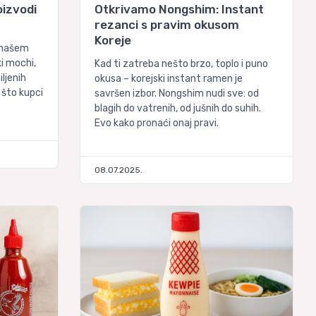
oizvodi
Otkrivamo Nongshim: Instant
rezanci s pravim okusom
Koreje
a našem
i mochi,
Kad ti zatreba nešto brzo, toplo i puno
ljenih
okusa – korejski instant ramen je
 što kupci
savršen izbor. Nongshim nudi sve: od
blagih do vatrenih, od jušnih do suhih.
Evo kako pronaći onaj pravi.
08.07.2025.