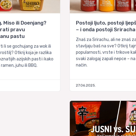
 Miso ili Doenjang?
Postoji ljuto, postoji ljep
rati pravu
– i onda postoji Sriracha
anu pastu
Znaš za Srirachu, ali ne znaš za
stavljaju baš na sve? Otkrij taj
ti li se gochujang za wok ili
popularnosti, vrste i trikove ka
štilj? Otkrij koja je razlika
svaki zalogaj zapali nepce – na
natijih azijskih pasti i kako
način.
a ramen, juhu ili BBQ.
27.06.2025.