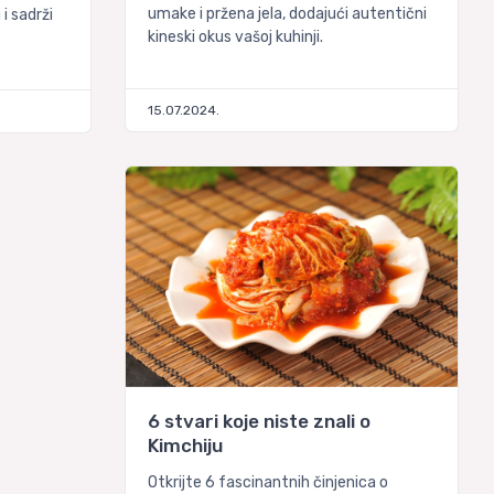
umake i pržena jela, dodajući autentični
i sadrži
kineski okus vašoj kuhinji.
15.07.2024.
6 stvari koje niste znali o
Kimchiju
Otkrijte 6 fascinantnih činjenica o